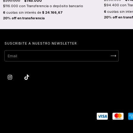
$290.000
$145.000
$94.400
con
Tra
$116.000
con
Transferencia o depósito bancario
6
cuotas sin inte
6
cuotas sin interés de
$ 24.166,67
SUSCRIBITE A NUESTRO NEWSLETTER