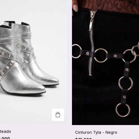
ateado
Cinturon Tyla - Negro
8.000