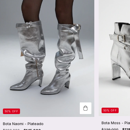
50
%
OFF
50
%
OFF
Bota Moss - Pl
Bota Naomi - Plateado
$236.000
$11