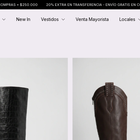
 + $250.000
20% EXTRA EN TRANSFERENCIA - ENVÍO GRATIS EN COMPRAS 
E
New In
Vestidos
Venta Mayorista
Locales