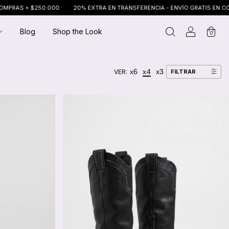
+ $250.000
20% EXTRA EN TRANSFERENCIA - ENVÍO GRATIS EN COMPRAS 
Blog
Shop the Look
0
x6
x4
x3
VER:
FILTRAR