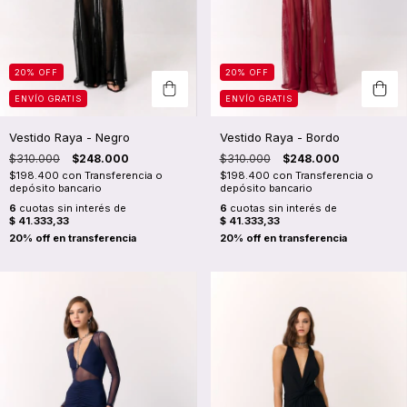
20
%
OFF
20
%
OFF
ENVÍO GRATIS
ENVÍO GRATIS
Vestido Raya - Negro
Vestido Raya - Bordo
$310.000
$248.000
$310.000
$248.000
$198.400
con
Transferencia o
$198.400
con
Transferencia o
depósito bancario
depósito bancario
6
cuotas sin interés de
6
cuotas sin interés de
$ 41.333,33
$ 41.333,33