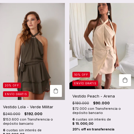
50
%
OFF
ENVÍO GRATIS
20
%
OFF
ENVÍO GRATIS
Vestido Peach - Arena
$180.000
$90.000
Vestido Lola - Verde Militar
$72.000
con
Transferencia o
depósito bancario
$240.000
$192.000
$153.600
con
Transferencia o
6
cuotas sin interés de
depósito bancario
$ 15.000,00
6
cuotas sin interés de