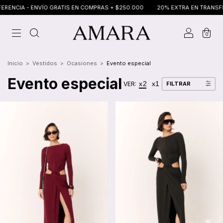
 - ENVÍO GRATIS EN COMPRAS + $250.000
20% EXTRA EN TRANSFERENCIA 
0
Inicio
>
Vestidos
>
Ocasiones
>
Evento especial
Evento especial
x2
x1
VER:
FILTRAR