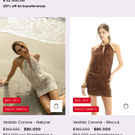
$ 32.000,00
50
%
OFF
50
%
OFF
ENVÍO GRATIS
ENVÍO GRATIS
Vestido Corona - Mocca
Vestido Corona - Natural
$160.000
$80.000
$160.000
$80.000
$64.000
con
Transferencia o
$64.000
con
Transferencia o